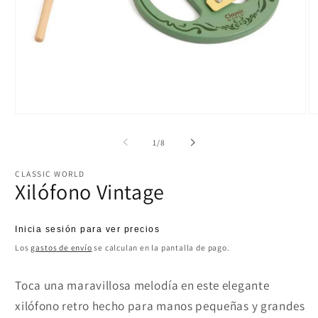
Abrir
Ab
elemento
el
multimedia
mu
de
1
/
8
1
2
en
e
una
u
CLASSIC WORLD
ventana
ve
Xilófono Vintage
modal
m
Precio
Inicia sesión para ver precios
habitual
Los
gastos de envío
se calculan en la pantalla de pago.
Toca una maravillosa melodía en este elegante
xilófono retro hecho para manos pequeñas y grandes