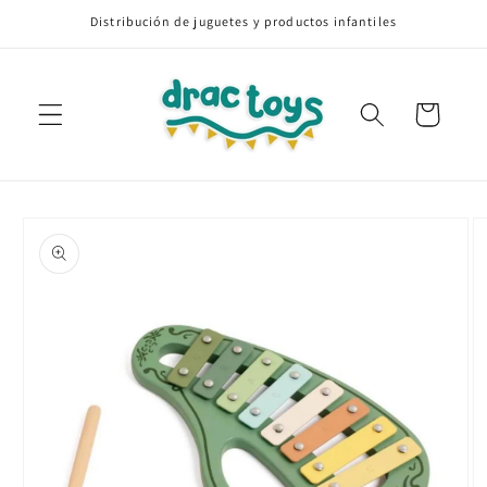
Ir
Distribución de juguetes y productos infantiles
directamente
al contenido
Carrito
Ir
directamente
a la
información
del producto