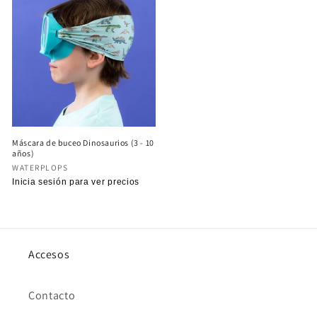
Máscara de buceo Dinosaurios (3 - 10
años)
Proveedor:
WATERPLOPS
Precio
Inicia sesión para ver precios
habitual
Accesos
Contacto