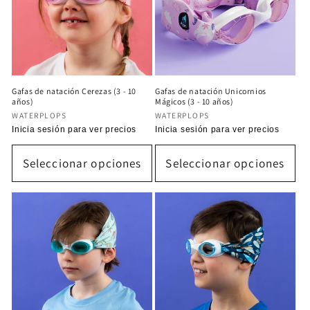
ó
n
:
Gafas de natación Cerezas (3 - 10
Gafas de natación Unicornios
años)
Mágicos (3 - 10 años)
Proveedor:
Proveedor:
WATERPLOPS
WATERPLOPS
Precio
Inicia sesión para ver precios
Precio
Inicia sesión para ver precios
habitual
habitual
Seleccionar opciones
Seleccionar opciones