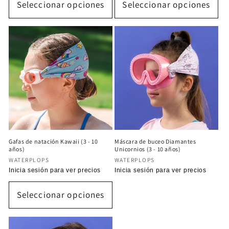
Seleccionar opciones
Seleccionar opciones
Gafas de natación Kawaii (3 - 10
Máscara de buceo Diamantes
años)
Unicornios (3 - 10 años)
Proveedor:
Proveedor:
WATERPLOPS
WATERPLOPS
Precio
Inicia sesión para ver precios
Precio
Inicia sesión para ver precios
habitual
habitual
Seleccionar opciones