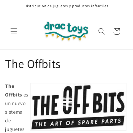
Ir
Distribución de juguetes y productos infantiles
directamente
al contenido
Carrito
The Offbits
The
Offbits
es
un nuevo
sistema
de
juguetes