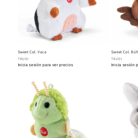
Sweet Col. Vaca
Sweet Col. Bú
Proveedor:
Proveedor
TRUDI
TRUDI
Precio
Inicia sesión para ver precios
Precio
Inicia sesión 
habitual
habitual