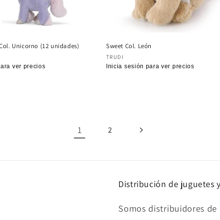
Col. Unicorno (12 unidades)
Sweet Col. León
:
Proveedor:
TRUDI
para ver precios
Precio
Inicia sesión para ver precios
habitual
1
2
Distribución de juguetes 
Somos distribuidores de 