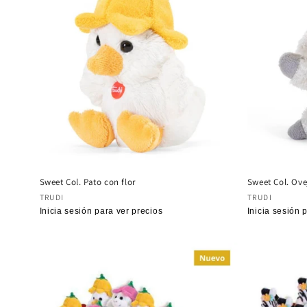
c
c
i
ó
n
:
Sweet Col. Pato con flor
Sweet Col. Ove
Proveedor:
Proveedor
TRUDI
TRUDI
Precio
Inicia sesión para ver precios
Precio
Inicia sesión 
habitual
habitual