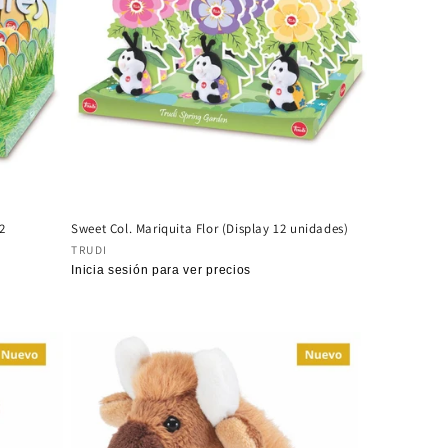
2
Sweet Col. Mariquita Flor (Display 12 unidades)
Proveedor:
TRUDI
Precio
Inicia sesión para ver precios
habitual