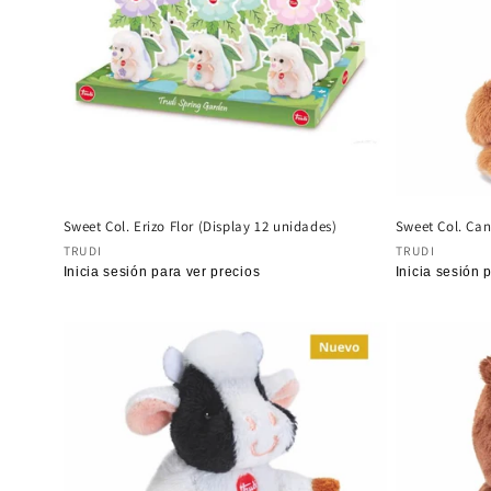
Sweet Col. Erizo Flor (Display 12 unidades)
Sweet Col. Ca
Proveedor:
Proveedor
TRUDI
TRUDI
Precio
Inicia sesión para ver precios
Precio
Inicia sesión 
habitual
habitual