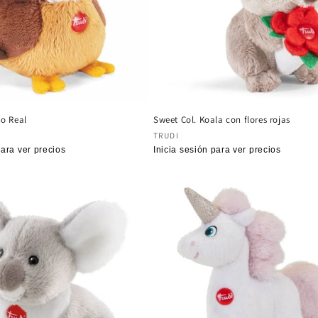
ho Real
Sweet Col. Koala con flores rojas
:
Proveedor:
TRUDI
para ver precios
Precio
Inicia sesión para ver precios
habitual