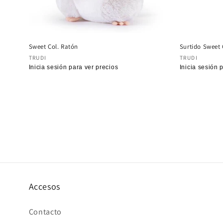
Sweet Col. Ratón
Surtido Sweet 
Proveedor:
Proveedor
TRUDI
TRUDI
Precio
Inicia sesión para ver precios
Precio
Inicia sesión 
habitual
habitual
Accesos
Contacto