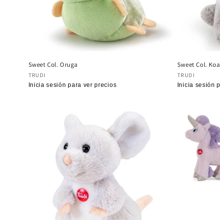
Sweet Col. Oruga
Sweet Col. Koa
Proveedor:
Proveedor
TRUDI
TRUDI
Precio
Inicia sesión para ver precios
Precio
Inicia sesión 
habitual
habitual