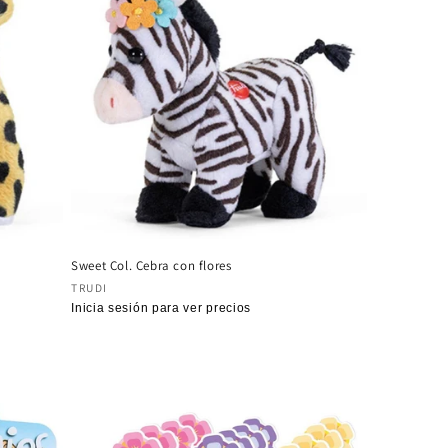
Sweet Col. Cebra con flores
Proveedor:
TRUDI
Precio
Inicia sesión para ver precios
habitual