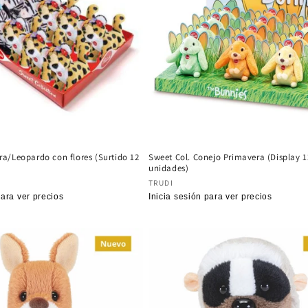
ra/Leopardo con flores (Surtido 12
Sweet Col. Conejo Primavera (Display 1
unidades)
:
Proveedor:
TRUDI
para ver precios
Precio
Inicia sesión para ver precios
habitual