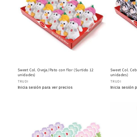
Sweet Col. Oveja/Pato con flor (Surtido 12
Sweet Col. Ceb
unidades)
unidades)
Proveedor:
Proveedor
TRUDI
TRUDI
Precio
Inicia sesión para ver precios
Precio
Inicia sesión 
habitual
habitual