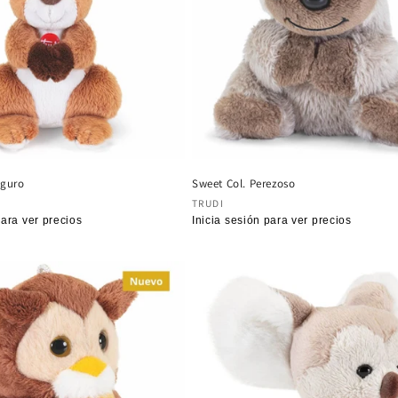
nguro
Sweet Col. Perezoso
:
Proveedor:
TRUDI
para ver precios
Precio
Inicia sesión para ver precios
habitual