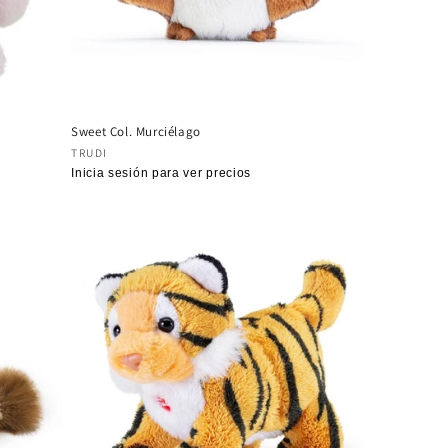
Sweet Col. Murciélago
Proveedor:
TRUDI
Precio
Inicia sesión para ver precios
habitual