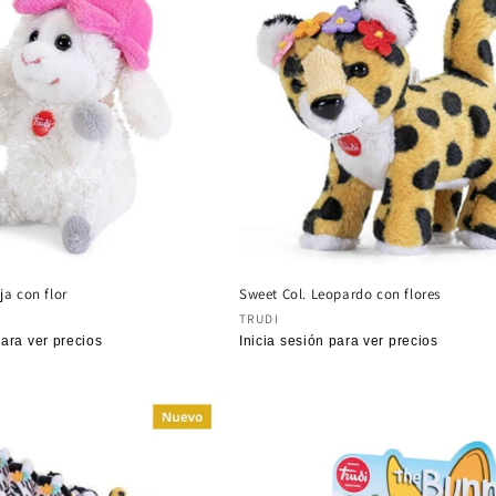
ja con flor
Sweet Col. Leopardo con flores
:
Proveedor:
TRUDI
para ver precios
Precio
Inicia sesión para ver precios
habitual