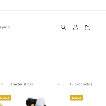
Iniciar
Carrito
rápido
sesión
r:
48 productos