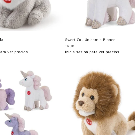
la
Sweet Col. Unicornio Blanco
:
Proveedor:
TRUDI
para ver precios
Precio
Inicia sesión para ver precios
habitual