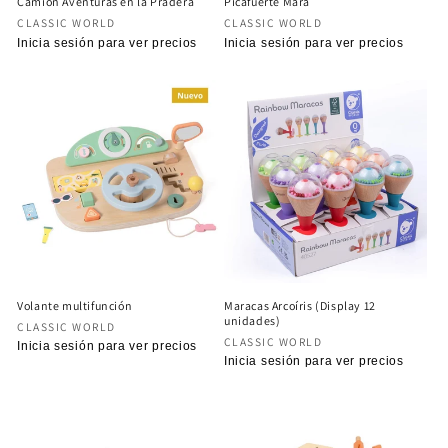
Camión Aventuras en la Pradera
Picafuerte Mara
Proveedor:
Proveedor:
CLASSIC WORLD
CLASSIC WORLD
Precio
Inicia sesión para ver precios
Precio
Inicia sesión para ver precios
habitual
habitual
Volante multifunción
Maracas Arcoíris (Display 12
unidades)
Proveedor:
CLASSIC WORLD
Proveedor:
CLASSIC WORLD
Precio
Inicia sesión para ver precios
Precio
Inicia sesión para ver precios
habitual
habitual