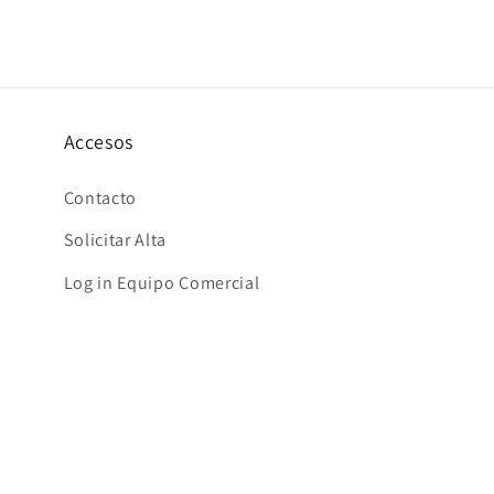
multimedia
6
en
una
ventana
modal
Accesos
Contacto
Solicitar Alta
Log in Equipo Comercial