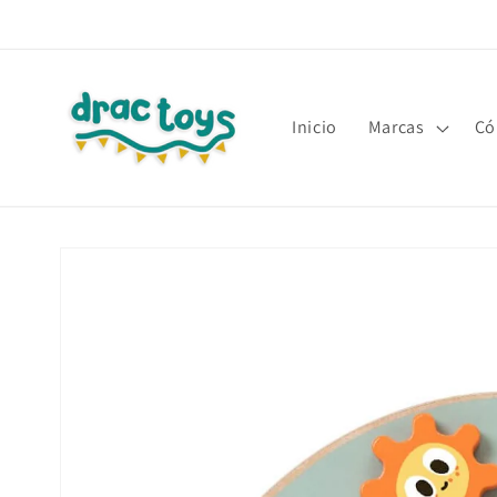
Ir
directamente
al contenido
Inicio
Marcas
Có
Ir
directamente
a la
información
del producto