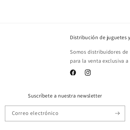
multimedia
7
en
una
ventana
modal
Distribución de juguetes 
Somos distribuidores de 
para la venta exclusiva a
Facebook
Instagram
Suscríbete a nuestra newsletter
Correo electrónico