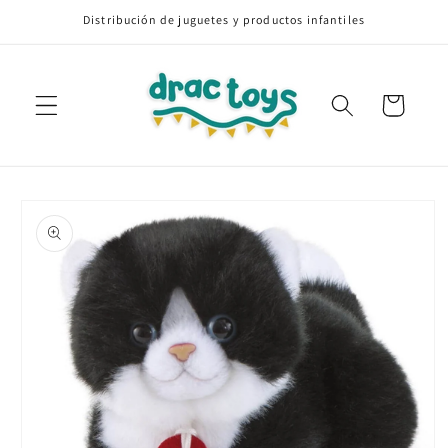
Ir
Distribución de juguetes y productos infantiles
directamente
al contenido
Carrito
Ir
directamente
a la
información
del producto