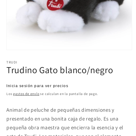
Abrir
elemento
multimedia
TRUDI
1
Trudino Gato blanco/negro
en
una
ventana
modal
Precio
Inicia sesión para ver precios
habitual
Los
gastos de envío
se calculan en la pantalla de pago.
Animal de peluche de pequeñas dimensiones y
presentado en una bonita caja de regalo. Es una
pequeña obra maestra que encierra la esencia y el