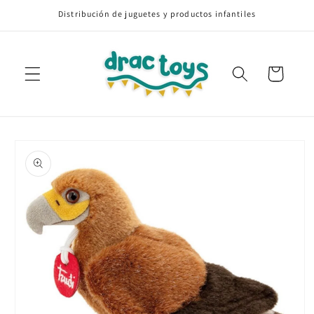
Ir
Distribución de juguetes y productos infantiles
directamente
al contenido
Carrito
Ir
directamente
a la
información
del producto