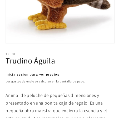
Abrir
elemento
multimedia
TRUDI
1
Trudino Águila
en
una
ventana
modal
Precio
Inicia sesión para ver precios
habitual
Los
gastos de envío
se calculan en la pantalla de pago.
Animal de peluche de pequeñas dimensiones y
presentado en una bonita caja de regalo. Es una
pequeña obra maestra que encierra la esencia y el