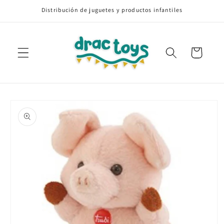
Ir
Distribución de juguetes y productos infantiles
directamente
al contenido
Carrito
Ir
directamente
a la
información
del producto