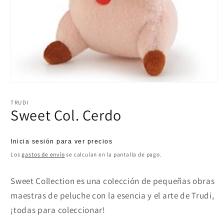
Abrir
elemento
multimedia
TRUDI
1
Sweet Col. Cerdo
en
una
ventana
modal
Precio
Inicia sesión para ver precios
habitual
Los
gastos de envío
se calculan en la pantalla de pago.
Sweet Collection es una colección de pequeñas obras
maestras de peluche con la esencia y el arte de Trudi,
¡todas para coleccionar!