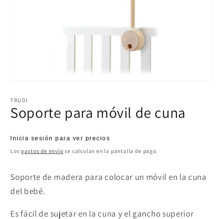
Abrir
elemento
multimedia
TRUDI
1
Soporte para móvil de cuna
en
una
ventana
modal
Precio
Inicia sesión para ver precios
habitual
Los
gastos de envío
se calculan en la pantalla de pago.
Soporte de madera para colocar un móvil en la cuna
del bebé.
Es fácil de sujetar en la cuna y el gancho superior