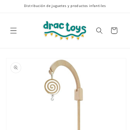
Ir
Distribución de juguetes y productos infantiles
directamente
al contenido
Carrito
Ir
directamente
a la
información
del producto