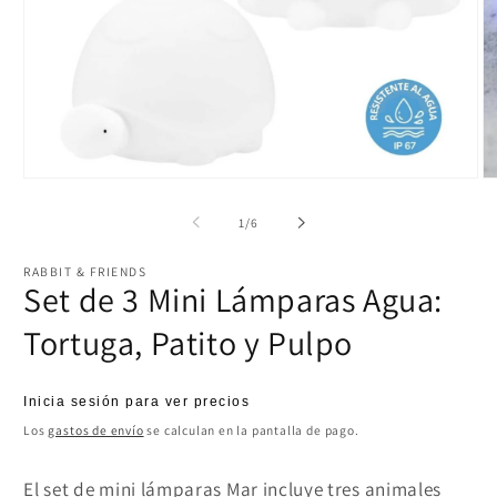
Abrir
Ab
elemento
el
multimedia
mu
de
1
/
6
1
2
en
e
una
u
RABBIT & FRIENDS
ventana
ve
Set de 3 Mini Lámparas Agua:
modal
m
Tortuga, Patito y Pulpo
Precio
Inicia sesión para ver precios
habitual
Los
gastos de envío
se calculan en la pantalla de pago.
El set de mini lámparas Mar
incluye tres animales