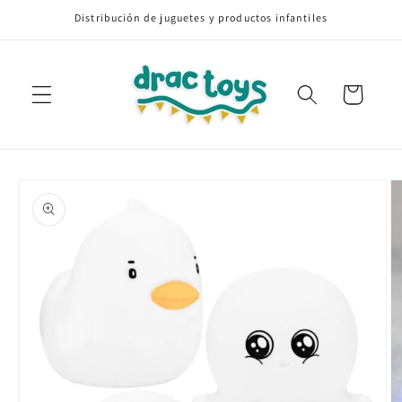
Ir
Distribución de juguetes y productos infantiles
directamente
al contenido
Carrito
Ir
directamente
a la
información
del producto