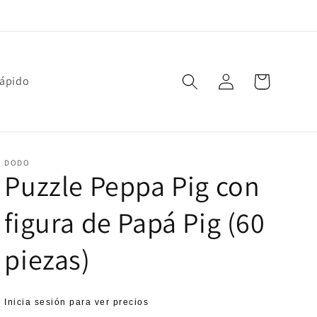
Iniciar
Carrito
rápido
sesión
DODO
Puzzle Peppa Pig con
figura de Papá Pig (60
piezas)
Precio
Inicia sesión para ver precios