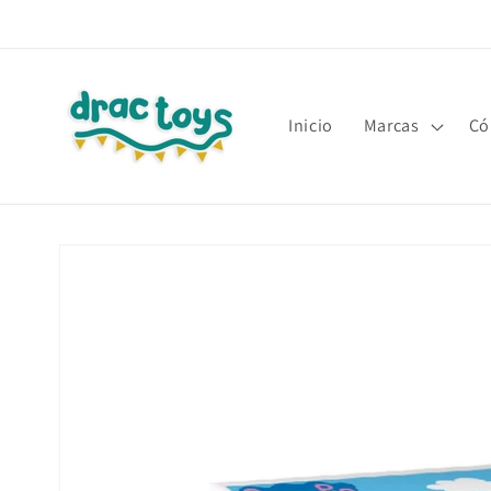
Ir
directamente
al contenido
Inicio
Marcas
Có
Ir
directamente
a la
información
del producto