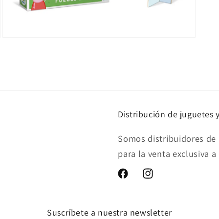
Abrir
elemento
multimedia
3
en
una
ventana
modal
Distribución de juguetes 
Somos distribuidores de 
para la venta exclusiva a
Facebook
Instagram
Suscríbete a nuestra newsletter