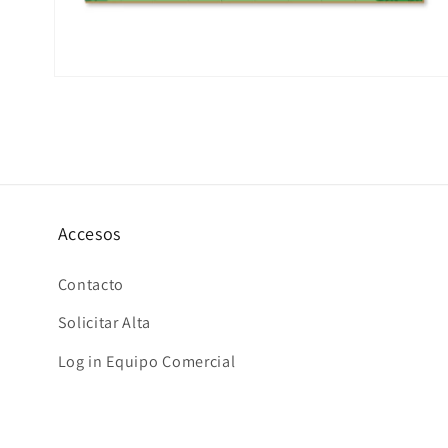
Abrir
elemento
multimedia
2
en
una
ventana
modal
Accesos
Contacto
Solicitar Alta
Log in Equipo Comercial