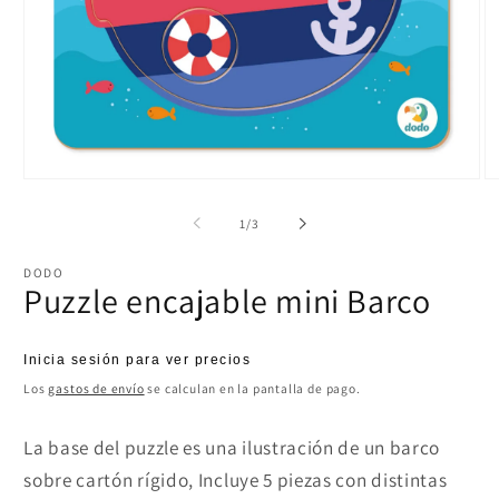
Abrir
Ab
elemento
el
multimedia
mu
de
1
/
3
1
2
en
e
una
u
DODO
ventana
ve
Puzzle encajable mini Barco
modal
m
Precio
Inicia sesión para ver precios
habitual
Los
gastos de envío
se calculan en la pantalla de pago.
La base del puzzle es una ilustración de un barco
sobre cartón rígido, Incluye 5 piezas con distintas