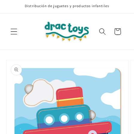
Ir
Distribución de juguetes y productos infantiles
directamente
al contenido
Carrito
Ir
directamente
a la
información
del producto