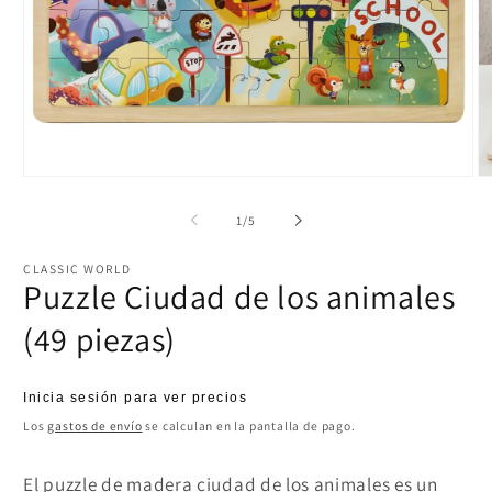
Abrir
Ab
elemento
el
multimedia
mu
de
1
/
5
1
2
en
e
una
u
CLASSIC WORLD
ventana
ve
Puzzle Ciudad de los animales
modal
m
(49 piezas)
Precio
Inicia sesión para ver precios
habitual
Los
gastos de envío
se calculan en la pantalla de pago.
El puzzle de madera ciudad de los animales es un