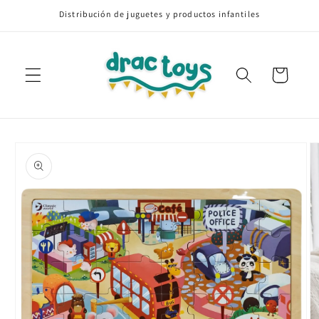
Ir
Distribución de juguetes y productos infantiles
directamente
al contenido
Carrito
Ir
directamente
a la
información
del producto