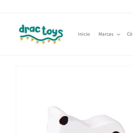
Ir
directamente
al contenido
Inicio
Marcas
Có
Ir
directamente
a la
información
del producto