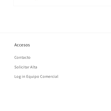
Abrir
elemento
multimedia
4
en
una
ventana
modal
Accesos
Contacto
Solicitar Alta
Log in Equipo Comercial