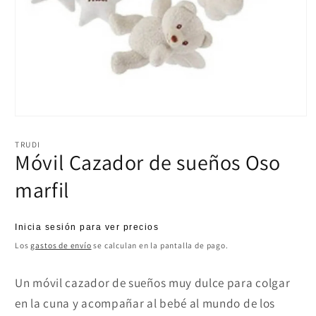
Abrir
elemento
multimedia
TRUDI
1
Móvil Cazador de sueños Oso
en
una
marfil
ventana
modal
Precio
Inicia sesión para ver precios
habitual
Los
gastos de envío
se calculan en la pantalla de pago.
Un móvil cazador de sueños muy dulce para colgar
en la cuna y acompañar al bebé al mundo de los