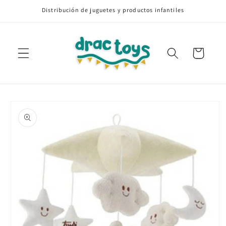
Ir
Distribución de juguetes y productos infantiles
directamente
al contenido
Carrito
Ir
directamente
a la
información
del producto