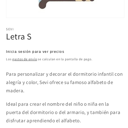
Abrir
elemento
multimedia
SEVI
1
Letra S
en
una
ventana
modal
Precio
Inicia sesión para ver precios
habitual
Los
gastos de envío
se calculan en la pantalla de pago.
Para personalizar y decorar el dormitorio infantil con
alegría y color, Sevi ofrece su famoso alfabeto de
madera.
Ideal para crear el nombre del niño o niña en la
puerta del dormitorio o del armario, y también para
disfrutar aprendiendo el alfabeto.