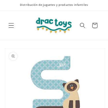
Ir
Distribución de juguetes y productos infantiles
directamente
al contenido
Carrito
Ir
directamente
a la
información
del producto