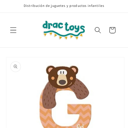
Ir
Distribución de juguetes y productos infantiles
directamente
al contenido
Carrito
Ir
directamente
a la
información
del producto