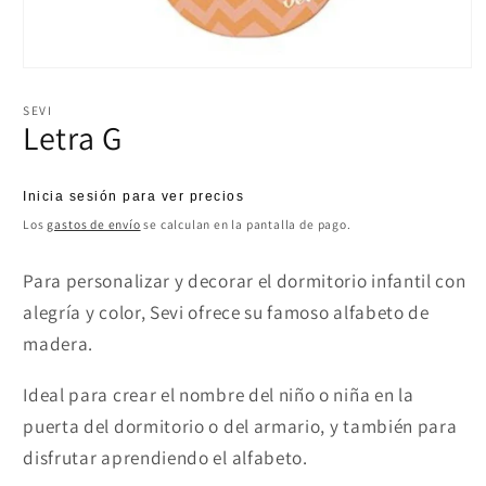
Abrir
elemento
multimedia
SEVI
1
Letra G
en
una
ventana
modal
Precio
Inicia sesión para ver precios
habitual
Los
gastos de envío
se calculan en la pantalla de pago.
Para personalizar y decorar el dormitorio infantil con
alegría y color, Sevi ofrece su famoso alfabeto de
madera.
Ideal para crear el nombre del niño o niña en la
puerta del dormitorio o del armario, y también para
disfrutar aprendiendo el alfabeto.