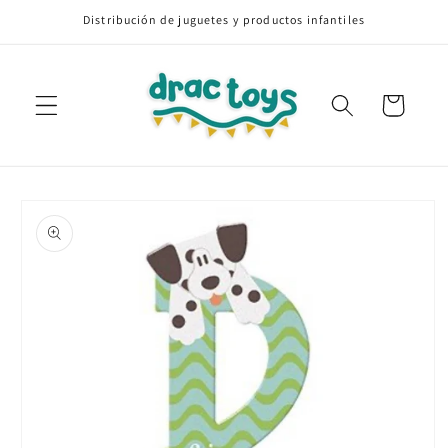
Ir
Distribución de juguetes y productos infantiles
directamente
al contenido
Carrito
Ir
directamente
a la
información
del producto