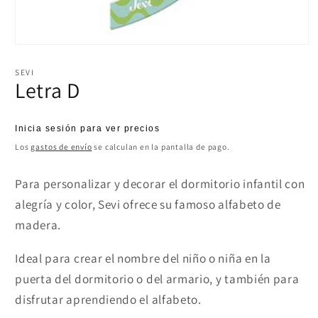
Abrir
elemento
multimedia
SEVI
1
Letra D
en
una
ventana
modal
Precio
Inicia sesión para ver precios
habitual
Los
gastos de envío
se calculan en la pantalla de pago.
Para personalizar y decorar el dormitorio infantil con
alegría y color, Sevi ofrece su famoso alfabeto de
madera.
Ideal para crear el nombre del niño o niña en la
puerta del dormitorio o del armario, y también para
disfrutar aprendiendo el alfabeto.