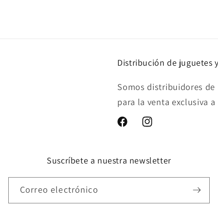
multimedia
7
en
una
ventana
modal
Distribución de juguetes 
Somos distribuidores de 
para la venta exclusiva a
Facebook
Instagram
Suscríbete a nuestra newsletter
Correo electrónico