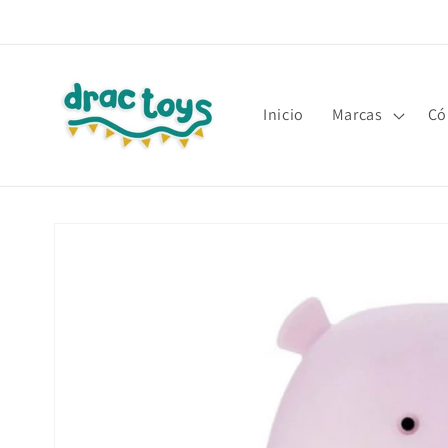
Ir
directamente
al contenido
Inicio
Marcas
Có
Ir
directamente
a la
información
del producto