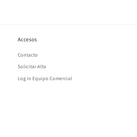
multimedia
6
en
una
ventana
modal
Accesos
Contacto
Solicitar Alta
Log in Equipo Comercial