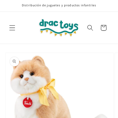
Ir
Distribución de juguetes y productos infantiles
directamente
al contenido
Carrito
Ir
directamente
a la
información
del producto