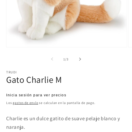
Abrir
Ab
elemento
el
multimedia
mu
de
1
/
3
1
2
en
e
una
u
TRUDI
ventana
ve
Gato Charlie M
modal
m
Precio
Inicia sesión para ver precios
habitual
Los
gastos de envío
se calculan en la pantalla de pago.
Charlie es un dulce gatito de suave pelaje blanco y
naranja.