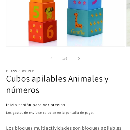
Abrir
Ab
elemento
el
multimedia
mu
de
1
/
6
1
2
en
e
una
u
CLASSIC WORLD
ventana
ve
Cubos apilables Animales y
modal
m
números
Precio
Inicia sesión para ver precios
habitual
Los
gastos de envío
se calculan en la pantalla de pago.
Los bloques multiactividades son bloques apilables