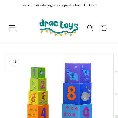
Ir
Distribución de juguetes y productos infantiles
directamente
al contenido
Carrito
Ir
directamente
a la
información
del producto