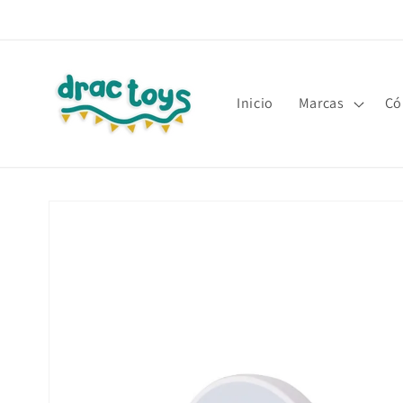
Ir
directamente
al contenido
Inicio
Marcas
Có
Ir
directamente
a la
información
del producto