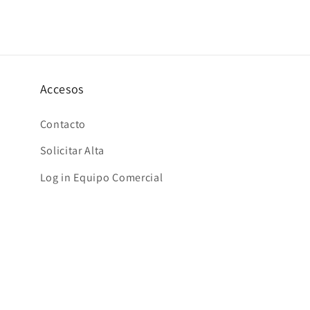
multimedia
6
en
una
ventana
modal
Accesos
Contacto
Solicitar Alta
Log in Equipo Comercial