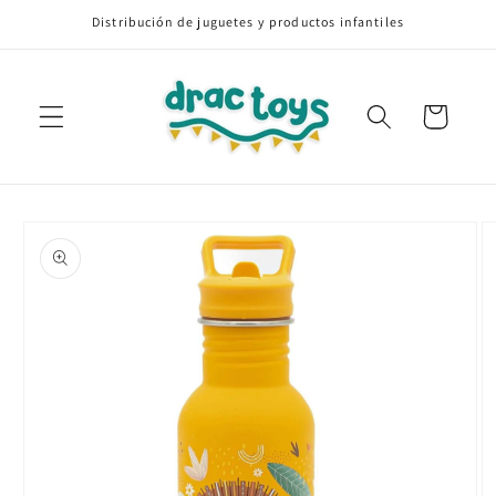
Ir
Distribución de juguetes y productos infantiles
directamente
al contenido
Carrito
Ir
directamente
a la
información
del producto