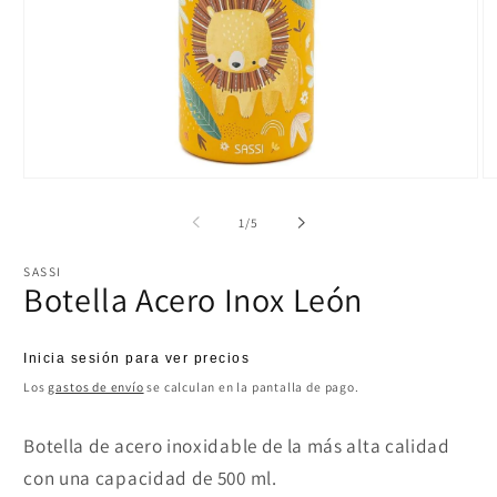
Abrir
Ab
elemento
el
multimedia
mu
de
1
/
5
1
2
en
e
una
u
SASSI
ventana
ve
Botella Acero Inox León
modal
m
Precio
Inicia sesión para ver precios
habitual
Los
gastos de envío
se calculan en la pantalla de pago.
Botella de acero inoxidable
de la más alta calidad
con una capacidad de 500 ml.