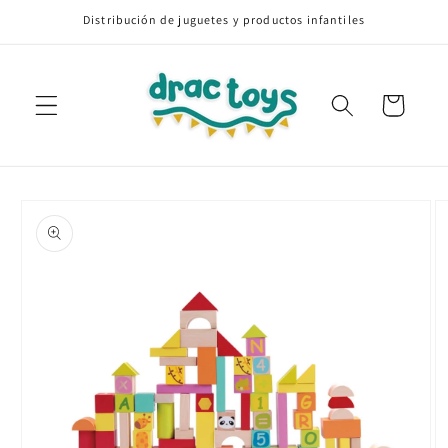
Ir
Distribución de juguetes y productos infantiles
directamente
al contenido
Carrito
Ir
directamente
a la
información
del producto