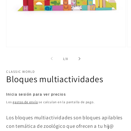
Abrir
Ab
elemento
el
multimedia
mu
de
1
/
8
1
2
en
e
una
u
CLASSIC WORLD
ventana
ve
Bloques multiactividades
modal
m
Precio
Inicia sesión para ver precios
habitual
Los
gastos de envío
se calculan en la pantalla de pago.
Los bloques multiactividades son bloques apilables
con temática de zoológico que ofrecen a tu hij@