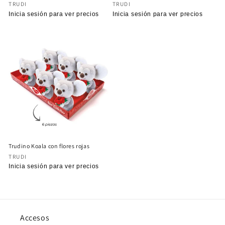
Proveedor:
Proveedor:
TRUDI
TRUDI
Precio
Inicia sesión para ver precios
Precio
Inicia sesión para ver precios
habitual
habitual
Trudino Koala con flores rojas
Proveedor:
TRUDI
Precio
Inicia sesión para ver precios
habitual
Accesos