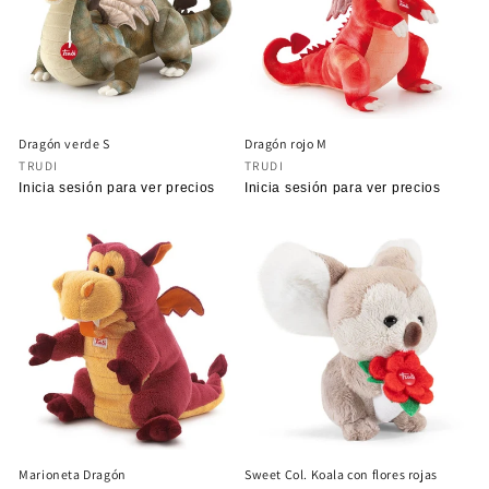
ó
n
:
Dragón verde S
Dragón rojo M
Proveedor:
Proveedor:
TRUDI
TRUDI
Precio
Inicia sesión para ver precios
Precio
Inicia sesión para ver precios
habitual
habitual
Marioneta Dragón
Sweet Col. Koala con flores rojas