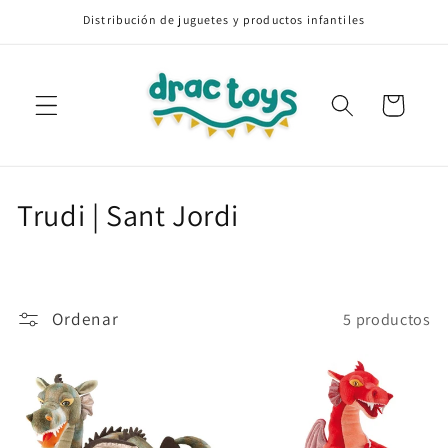
Ir
Distribución de juguetes y productos infantiles
directamente
al contenido
Carrito
C
Trudi | Sant Jordi
o
l
Ordenar
5 productos
e
c
c
i